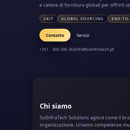
e catene di fornitura globali per offrirti 
24/7
GLOBAL SOURCING
END-TO
Contatto
Servizi
+351 · 300 506 263
info@solinfratech.pt
Chi siamo
SolInfraTech Solutions agisce come il brac
organizzazione. Uniamo competenze multi-