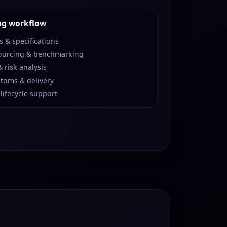
ng workflow
 & specifications
ourcing & benchmarking
 risk analysis
stoms & delivery
 lifecycle support