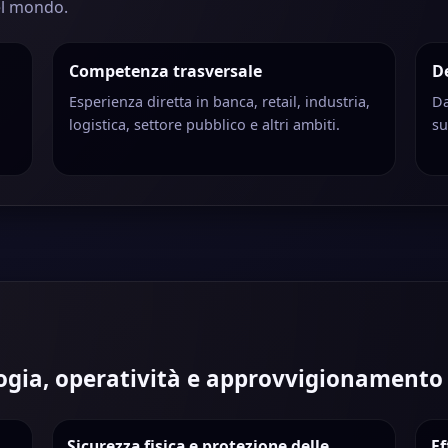
el mondo.
Competenza trasversale
D
Esperienza diretta in banca, retail, industria,
Da
logistica, settore pubblico e altri ambiti.
su
logia, operatività e approvvigionamento
Sicurezza fisica e protezione delle
Ef