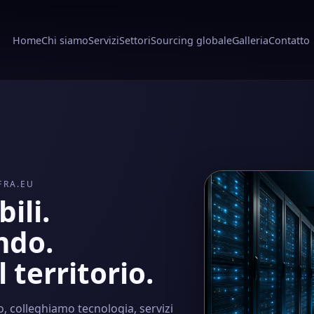
Home
Chi siamo
Servizi
Settori
Sourcing globale
Galleria
Contatto
FRA.EU
ili.
ndo.
 territorio.
, colleghiamo tecnologia, servizi