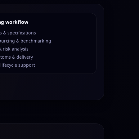
ng workflow
 & specifications
ourcing & benchmarking
 risk analysis
stoms & delivery
 lifecycle support