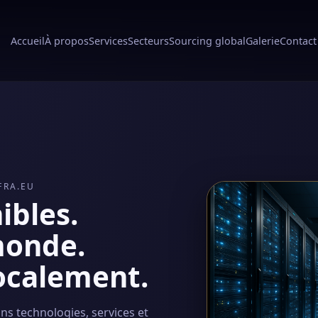
Accueil
À propos
Services
Secteurs
Sourcing global
Galerie
Contact
FRA.EU
ibles.
monde.
ocalement.
ons technologies, services et