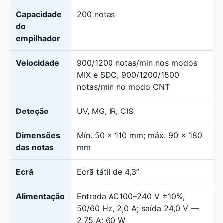
Capacidade
200 notas
do
empilhador
Velocidade
900/1200 notas/min nos modos
MIX e SDC; 900/1200/1500
notas/min no modo CNT
Deteção
UV, MG, IR, CIS
Dimensões
Mín. 50 × 110 mm; máx. 90 × 180
das notas
mm
Ecrã
Ecrã tátil de 4,3”
Alimentação
Entrada AC100–240 V ±10%,
50/60 Hz, 2,0 A; saída 24,0 V —
2,75 A; 60 W