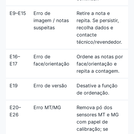
E9–E15
Erro de
Retire a nota e
imagem / notas
repita. Se persistir,
suspeitas
recolha dados e
contacte
técnico/revendedor.
E16–
Erro de
Ordene as notas por
E17
face/orientação
face/orientação e
repita a contagem.
E19
Erro de versão
Desative a função
de ordenação.
E20–
Erro MT/MG
Remova pó dos
E26
sensores MT e MG
com papel de
calibração; se