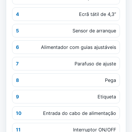
4
Ecrã tátil de 4,3”
5
Sensor de arranque
6
Alimentador com guias ajustáveis
7
Parafuso de ajuste
8
Pega
9
Etiqueta
10
Entrada do cabo de alimentação
11
Interruptor ON/OFF