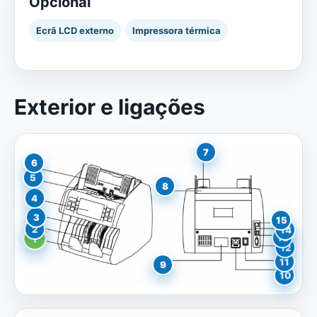
Opcional
Ecrã LCD externo
Impressora térmica
Exterior e ligações
7
6
5
8
4
3
15
2
14
13
1
12
11
9
10